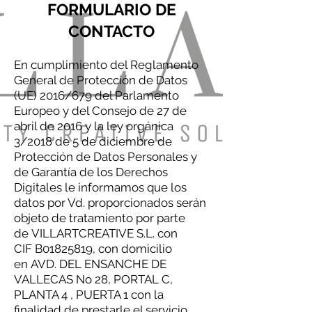
FORMULARIO DE
CONTACTO
En cumplimiento del Reglamento
General de Protección de Datos
(UE) 2016/679 del Parlamento
Europeo y del Consejo de 27 de
abril de 2016 y la ley orgánica
3/2018 de 5 de diciembre de
Protección de Datos Personales y
de Garantía de los Derechos
Digitales le informamos que los
datos por Vd. proporcionados serán
objeto de tratamiento por parte
de VILLARTCREATIVE S.L. con
CIF B01825819, con domicilio
en AVD. DEL ENSANCHE DE
VALLECAS No 28, PORTAL C,
PLANTA 4 , PUERTA 1 con la
finalidad de prestarle el servicio