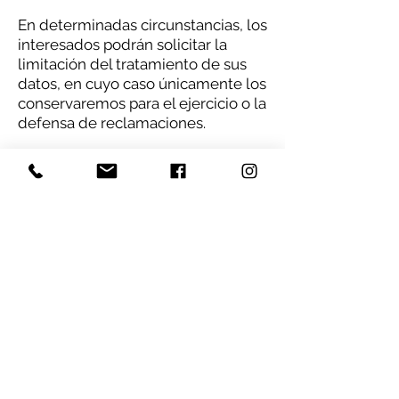
En determinadas circunstancias, los
interesados podrán solicitar la
limitación del tratamiento de sus
datos, en cuyo caso únicamente los
conservaremos para el ejercicio o la
defensa de reclamaciones.
En determinadas circunstancias y
por motivos relacionados con su
situación particular, los interesados
podrán oponerse al tratamiento de
sus datos. En este caso,
VILLARTCREATIVE S.L. dejará de
tratar los datos, salvo por motivos
legítimos imperiosos, o el ejercicio
o la defensa de posibles
reclamaciones.
Podrá ejercitar materialmente sus
derechos de la siguiente forma: